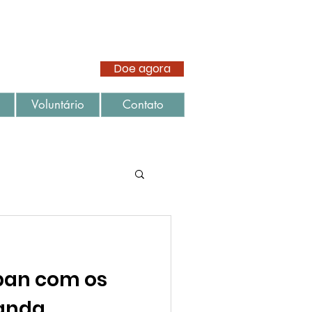
Doe agora
Voluntário
Contato
iban com os
manda