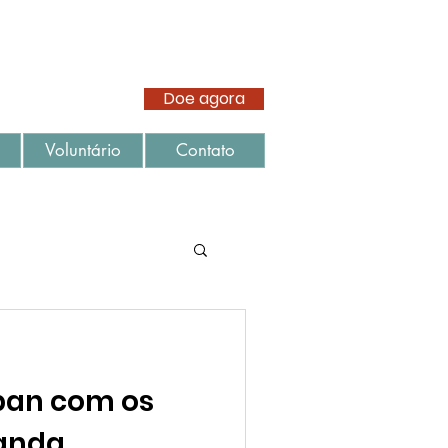
Doe agora
Voluntário
Contato
iban com os
manda