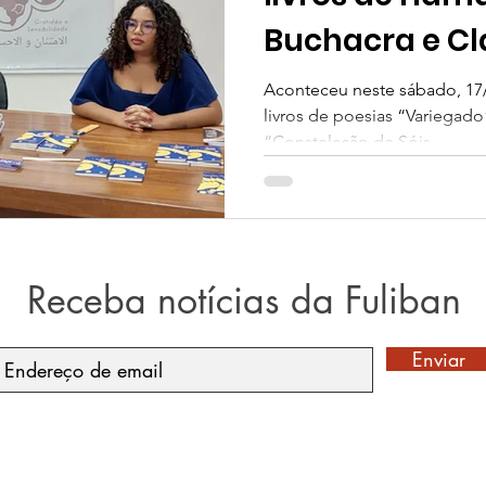
Buchacra e Cl
Aconteceu neste sábado, 17
livros de poesias “Variegad
“Constelação de Sóis...
Receba notícias da Fuliban
Enviar
© 2019 por FULIBAN. Site Criado por Mono Sapiens.