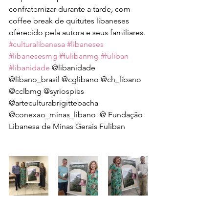
confraternizar durante a tarde, com 
coffee break de quitutes libaneses 
oferecido pela autora e seus familiares. 
#culturalibanesa
#libaneses
#libanesesmg
#fulibanmg
#fuliban
#libanidade
 @libanidade 
@libano_brasil @cglibano @ch_libano 
@cclbmg @syriospies 
@arteculturabrigittebacha 
@conexao_minas_libano  @ Fundação 
Libanesa de Minas Gerais Fuliban