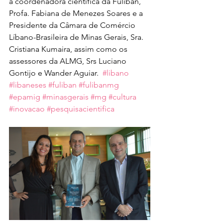
a coordenadora científica da Fuliban, 
Profa. Fabiana de Menezes Soares e a 
Presidente da Câmara de Comércio 
Líbano-Brasileira de Minas Gerais, Sra. 
Cristiana Kumaira, assim como os 
assessores da ALMG, Srs Luciano 
Gontijo e Wander Aguiar.  
#libano
#libaneses
#fuliban
#fulibanmg
#epamig
#minasgerais
#mg
#cultura
#inovacao
#pesquisacientifica